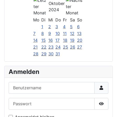
Oktober
2024
Mo
Di
Mi
Do
Fr
Sa
So
1
2
3
4
5
6
7
8
9
10
11
12
13
14
15
16
17
18
19
20
21
22
23
24
25
26
27
28
29
30
31
Anmelden
Benutzername
Passwort
Passwor