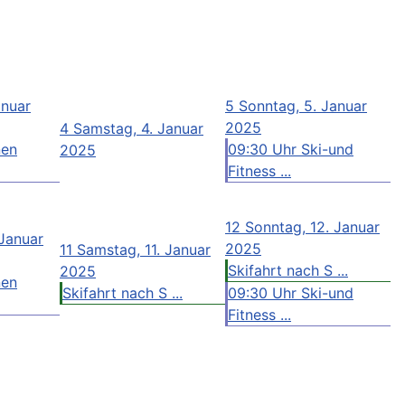
anuar
5
Sonntag, 5. Januar
2025
4
Samstag, 4. Januar
nen
09:30 Uhr Ski-und
2025
Fitness ...
12
Sonntag, 12. Januar
 Januar
2025
11
Samstag, 11. Januar
Skifahrt nach S ...
2025
nen
Skifahrt nach S ...
09:30 Uhr Ski-und
Fitness ...