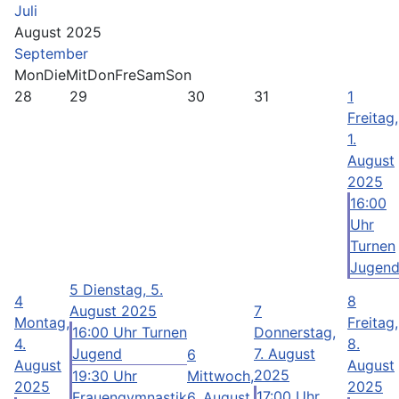
Juli
August 2025
September
Mon
Die
Mit
Don
Fre
Sam
Son
28
29
30
31
1
Freitag,
1.
August
2025
16:00
Uhr
Turnen
Jugen
5
Dienstag, 5.
4
8
August 2025
7
Montag,
Freitag,
16:00 Uhr Turnen
Donnerstag,
4.
8.
Jugend
7. August
6
August
August
2025
19:30 Uhr
Mittwoch,
2025
2025
17:00 Uhr
Frauengymnastik
6. August