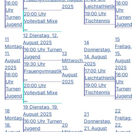
16:00
16:00
Leichtathletik
...
2025
Uhr
Uhr
19:00 Uhr
20:00 Uhr
Turnen
Turnen
Tischtennis
Volleyball Mixe
Jugend
Jugen
...
12
Dienstag, 12.
11
15
August 2025
14
Montag,
Freitag,
16:00 Uhr Turnen
Donnerstag,
11.
13
15.
Jugend
14. August
August
Mittwoch,
August
2025
19:30 Uhr
2025
13.
2025
17:00 Uhr
Frauengymnastik
16:00
August
16:00
Leichtathletik
...
Uhr
2025
Uhr
19:00 Uhr
20:00 Uhr
Turnen
Turnen
Tischtennis
Volleyball Mixe
Jugend
Jugen
...
19
Dienstag, 19.
18
22
August 2025
21
Montag,
Freitag,
16:00 Uhr Turnen
Donnerstag,
18.
20
22.
Jugend
21. August
August
Mittwoch,
August