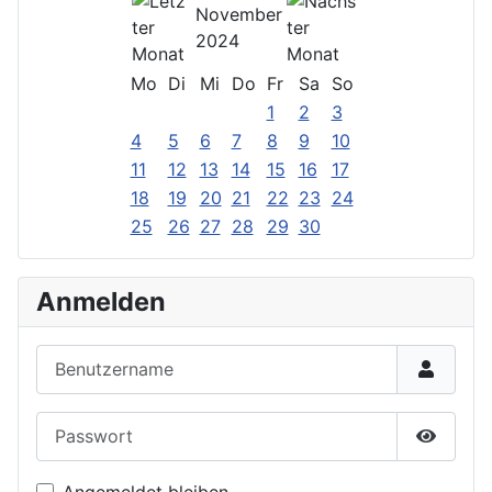
November
2024
Mo
Di
Mi
Do
Fr
Sa
So
1
2
3
4
5
6
7
8
9
10
11
12
13
14
15
16
17
18
19
20
21
22
23
24
25
26
27
28
29
30
Anmelden
Benutzername
Passwort
Passwor