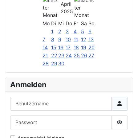
April
2025
Mo
Di
Mi
Do
Fr
Sa
So
1
2
3
4
5
6
7
8
9
10
11
12
13
14
15
16
17
18
19
20
21
22
23
24
25
26
27
28
29
30
Anmelden
Benutzername
Passwort
Passwor