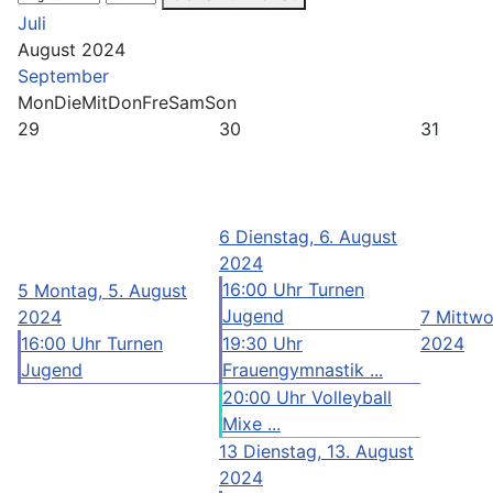
Juli
August 2024
September
Mon
Die
Mit
Don
Fre
Sam
Son
29
30
31
6
Dienstag, 6. August
2024
16:00 Uhr Turnen
5
Montag, 5. August
Jugend
2024
7
Mittwo
16:00 Uhr Turnen
19:30 Uhr
2024
Jugend
Frauengymnastik ...
20:00 Uhr Volleyball
Mixe ...
13
Dienstag, 13. August
2024