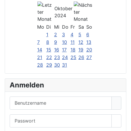
Oktober
2024
Mo
Di
Mi
Do
Fr
Sa
So
1
2
3
4
5
6
7
8
9
10
11
12
13
14
15
16
17
18
19
20
21
22
23
24
25
26
27
28
29
30
31
Anmelden
Benutzername
Passwort
Passwo