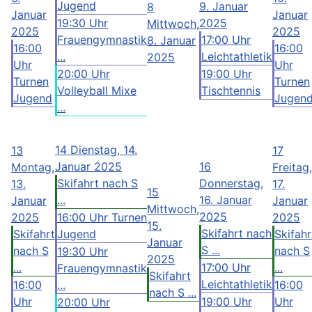
Jugend
9. Januar
8
Januar
Januar
19:30 Uhr
2025
Mittwoch,
2025
2025
Frauengymnastik
17:00 Uhr
8. Januar
16:00
16:00
...
Leichtathletik
2025
Uhr
Uhr
20:00 Uhr
19:00 Uhr
Turnen
Turnen
Volleyball Mixe
Tischtennis
Jugend
Jugen
...
14
Dienstag, 14.
13
17
Januar 2025
16
Montag,
Freitag,
Skifahrt nach S
Donnerstag,
13.
17.
15
...
16. Januar
Januar
Januar
Mittwoch,
2025
2025
16:00 Uhr Turnen
2025
15.
Skifahrt nach
Skifahrt
Jugend
Skifahr
Januar
S ...
nach S
nach S
19:30 Uhr
2025
...
17:00 Uhr
...
Frauengymnastik
Skifahrt
Leichtathletik
16:00
...
16:00
nach S ...
Uhr
19:00 Uhr
Uhr
20:00 Uhr