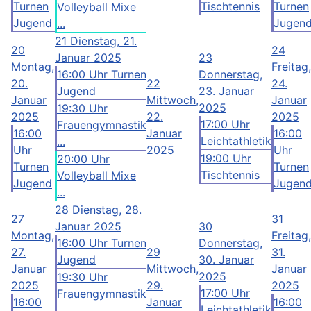
Turnen
Tischtennis
Turnen
Volleyball Mixe
Jugend
Jugen
...
21
Dienstag, 21.
20
24
Januar 2025
23
Montag,
Freitag,
16:00 Uhr Turnen
Donnerstag,
20.
22
24.
Jugend
23. Januar
Januar
Mittwoch,
Januar
2025
19:30 Uhr
2025
22.
2025
17:00 Uhr
Frauengymnastik
16:00
Januar
16:00
Leichtathletik
...
Uhr
2025
Uhr
19:00 Uhr
20:00 Uhr
Turnen
Turnen
Tischtennis
Volleyball Mixe
Jugend
Jugen
...
28
Dienstag, 28.
27
31
Januar 2025
30
Montag,
Freitag,
16:00 Uhr Turnen
Donnerstag,
27.
29
31.
Jugend
30. Januar
Januar
Mittwoch,
Januar
2025
19:30 Uhr
2025
29.
2025
17:00 Uhr
Frauengymnastik
16:00
Januar
16:00
Leichtathletik
...